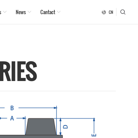
s
News
Cantact
CN
RIES