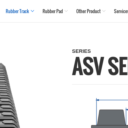
Rubber Track
Rubber Pad
Other Product
Service
SERIES
ASV SE