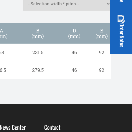
Order Notes
A
B
D
E
mm）
（mm）
（mm）
（mm）
68
231.5
46
92
6.5
279.5
46
92
News Center
Contact