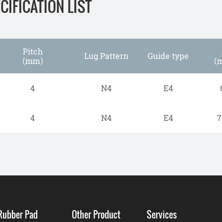
IFICATION LIST
Pitch
Lug Pattern
Guide type
（mm）
（
4
N4
E4
4
N4
E4
7
Rubber Pad
Other Product
Services