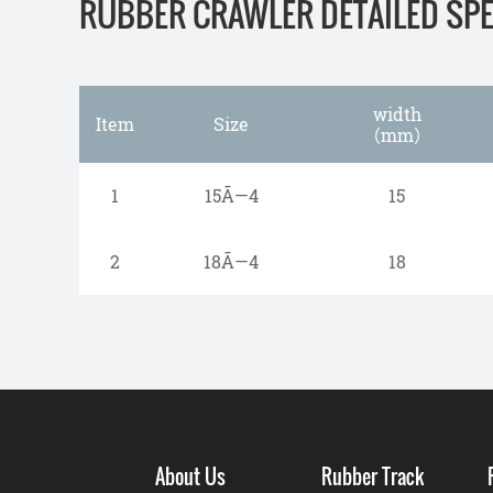
RUBBER CRAWLER DETAILED SPEC
width
Item
Size
（mm）
1
15Ã—4
15
2
18Ã—4
18
About Us
Rubber Track